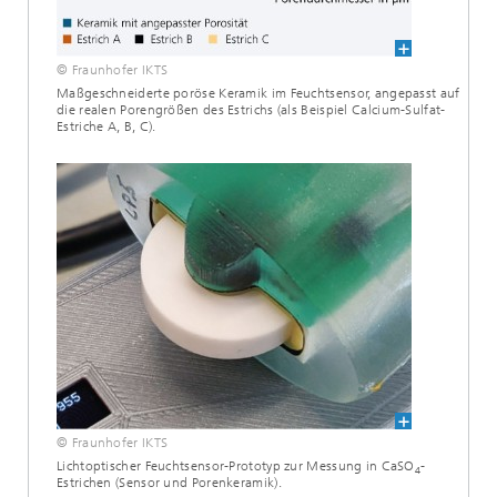
© Fraunhofer IKTS
Maßgeschneiderte poröse Keramik im Feuchtsensor, angepasst auf
die realen Porengrößen des Estrichs (als Beispiel Calcium-Sulfat-
Estriche A, B, C).
© Fraunhofer IKTS
Lichtoptischer Feuchtsensor-Prototyp zur Messung in CaSO
-
4
Estrichen (Sensor und Porenkeramik).