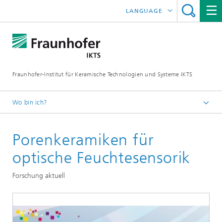
LANGUAGE
ENGLISH
中文
Fraunhofer-Institut für Keramische Technologien und Systeme IKTS
ČESKÝ
한국어
Wo bin ich?
Deutsch
Porenkeramiken für
Abteilungen
Strukturkeramik
optische Feuchtesensorik
Nichtoxidkeramik
Forschung aktuell
Poröse Keramik und Filterkeramik