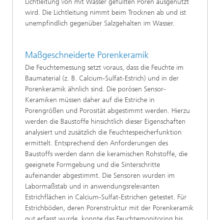
Lichtleitung von mit Wasser gefüllten Poren ausgenutzt
wird. Die Lichtleitung nimmt beim Trocknen ab und ist
unempfindlich gegenüber Salzgehalten im Wasser.
Maßgeschneiderte Porenkeramik
Die Feuchtemessung setzt voraus, dass die Feuchte im
Baumaterial (z. B. Calcium-Sulfat-Estrich) und in der
Porenkeramik ähnlich sind. Die porösen Sensor-
Keramiken müssen daher auf die Estriche in
Porengrößen und Porosität abgestimmt werden. Hierzu
werden die Baustoffe hinsichtlich dieser Eigenschaften
analysiert und zusätzlich die Feuchtespeicherfunktion
ermittelt. Entsprechend den Anforderungen des
Baustoffs werden dann die keramischen Rohstoffe, die
geeignete Formgebung und die Sinterschritte
aufeinander abgestimmt. Die Sensoren wurden im
Labormaßstab und in anwendungsrelevanten
Estrichflächen in Calcium-Sulfat-Estrichen getestet. Für
Estrichböden, deren Porenstruktur mit der Porenkeramik
gut erfasst wurde, konnte das Feuchtemonitoring bis