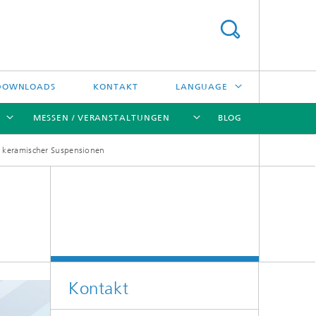
DOWNLOADS
KONTAKT
LANGUAGE
MESSEN / VERANSTALTUNGEN
BLOG
ENGLISH
g keramischer Suspensionen
中文
[X]
[X]
[X]
[X]
ČESKÝ
한국어
Kreislauftechnologien und Wasser
Energie- und Verfahrenstechnik
Kontakt
Hochtemperaturseparation und
Katalyse