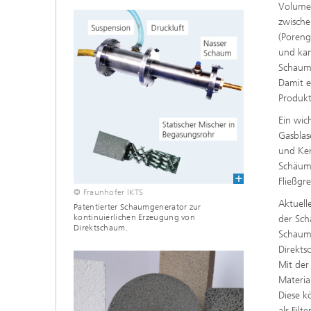
Volumen
zwische
(Poreng
und kan
Schaumg
Damit e
Produkt
Ein wic
Gasblas
und Ken
Schäume
Fließgr
© Fraunhofer IKTS
Aktuell
Patentierter Schaumgenerator zur
kontinuierlichen Erzeugung von
der Sch
Direktschaum.
Schaumz
Direkts
Mit der
Materia
Diese k
als Fil