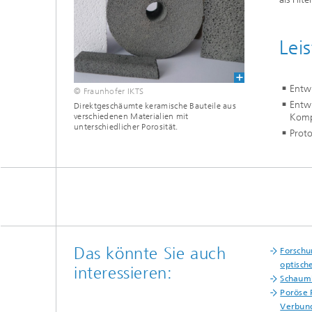
Lei
Entwi
© Fraunhofer IKTS
Entwi
Direktgeschäumte keramische Bauteile aus
verschiedenen Materialien mit
Komp
unterschiedlicher Porosität.
Prot
Das könnte Sie auch
Forschu
optisch
interessieren:
Schaumk
Poröse 
Verbun