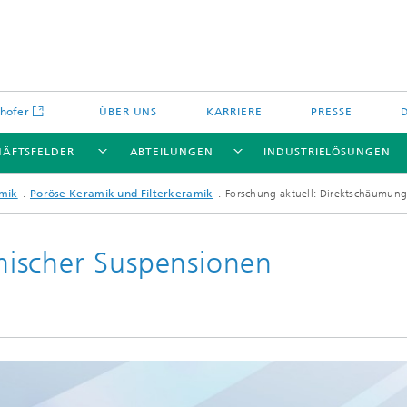
hofer
ÜBER UNS
KARRIERE
PRESSE
HÄFTSFELDER
ABTEILUNGEN
INDUSTRIELÖSUNGEN
amik
Poröse Keramik und Filterkeramik
Forschung aktuell: Direktschäumun
ischer Suspensionen
Energiespeicher und
Nichtoxidkeramik
chemie
offe und Komponenten
Oxidkeramik
äre Energiespeicher
Verfahren und Bauteile