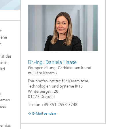
Nanoporöse Membranen
Technologieökonomik und
Nachhaltigkeitsanalyse
t
dene
e
ist das
Dr.-Ing. Daniela Haase
se in
Gruppenleitung: Carbidkeramik und
ird
zelluläre Keramik
Fraunhofer-Institut für Keramische
Technologien und Systeme IKTS
Winterbergstr. 28
r
01277 Dresden
stemen
Telefon +49 351 2553-7748
 des
E-Mail senden
er das