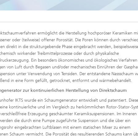
ektschaumverfahren ermöglicht die Herstellung hochporöser Keramiken mi
ssener oder (teilweise) offener Porosität. Die Poren können durch verschie
n direkt in die strukturgebende Phase eingebracht werden, beispielsweis
 chemisch wirkender Treibmittelprozesse oder durch physikalische
uckerzeugung. Ein besonders ökonomisches und ökologisches Verfahren 
gen von Luft durch Begasen und/oder mechanisches Einrühren der Gaspha
spension unter Verwendung von Tensiden. Der entstandene Nassschaum w
eßend in eine Form gefüllt, getrocknet, entformt und wärmebehandelt.
generator zur kontinuierlichen Herstellung von Direktschaum
nhofer IKTS wurde ein Schaumgenerator entwickelt und patentiert. Diese
 eine kontinuierliche und im Vergleich zu herkömmlichen Rotor-Stator-Sy
verschleißfreie Erzeugung geschäumter Keramiksuspensionen. Im Inneren
werden die durch eine Pumpe zugeführte Suspension und die über ein
gsrohr eingebrachten Luftblasen mit einem statischen Mixer zu einem
en Schaum vermischt. Die Porosität des resultierenden Schaums kann üb