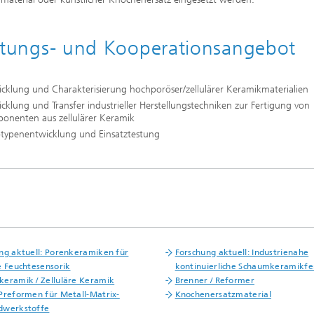
stungs- und Kooperationsangebot
cklung und Charakterisierung hochporöser/zellulärer Keramikmaterialien
cklung und Transfer industrieller Herstellungstechniken zur Fertigung von
onenten aus zellulärer Keramik
otypenentwicklung und Einsatztestung
ng aktuell: Porenkeramiken für
Forschung aktuell: Industrienahe
e Feuchtesensorik
kontinuierliche Schaumkeramikfe
eramik / Zelluläre Keramik
Brenner / Reformer
Preformen für Metall-Matrix-
Knochenersatzmaterial
dwerkstoffe