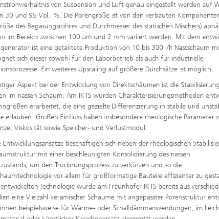
stromverhältnis von Suspension und Luft genau eingestellt werden auf 
n 30 und 95 Vol.-%. Die Porengröße ist von den verbauten Komponente
röße des Begasungsrohres und Durchmesser des statischen Mischers) abh
n im Bereich zwischen 100 μm und 2 mm variiert werden. Mit dem entwi
enerator ist eine getaktete Produktion von 10 bis 300 l/h Nassschaum mö
ignet sich dieser sowohl für den Laborbetrieb als auch für industrielle
ionsprozesse. Ein weiteres Upscaling auf größere Durchsätze ist möglich.
htiger Aspekt bei der Entwicklung von Direktschäumen ist die Stabilisierun
en im nassen Schaum. Am IKTS wurden Charakterisierungsmethoden entw
ngrößen erarbeitet, die eine gezielte Differenzierung in stabile und unsta
 erlauben. Großen Einfluss haben insbesondere rheologische Parameter 
enze, Viskosität sowie Speicher- und Verlustmodul.
e Entwicklungsansätze beschäftigen sich neben der rheologischen Stabilisi
aumstruktur mit einer beschleunigten Konsolidierung des nassen
ustands, um den Trocknungsprozess zu verkürzen und so die
chaumtechnologie vor allem für großformatige Bauteile effizienter zu gesta
 entwickelten Technologie wurde am Fraunhofer IKTS bereits aus verschie
lien eine Vielzahl keramischer Schäume mit angepasster Porenstruktur ent
önnen beispielsweise für Wärme- oder Schalldämmanwendungen, im Leic
termaterial oder künstlicher Knochenersatz eingesetzt werden.