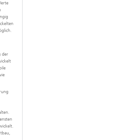
Werte
n
ängig
ckelten
glich.
g der
ickelt
bile
wie
erung
lten.
densten
wickelt.
htbau,