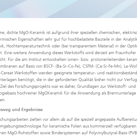
ne, dichte MgO-Keramik ist aufgrund ihrer speziellen chemischen, elektris
rmischen Eigenschaften sehr gut für hochbelastete Bauteile in der Analyti
nik, Hochtemperaturtechnik oder (bei transparentem Material) in der Opti
t. Eine weitere Anwendung dieses Werkstoffs wird derzeit am Fraunhofer
cht. Für die am Institut entwickelten ionen- bzw. protonenleitenden kera
mbranen auf Basis von BSCF- (Ba-Sr-Co-Fe), CSFM- (Ca-Sr-Fe-Mn), La-Wo
-Cereat Werkstoffen werden geeignete temperatur- und reaktionsbeständ
terlagen benötigt, die in der geforderten Qualität bisher nicht zur Verfü
 Ziel des Forschungsprojekts war es daher, Grundlagen zur Werkstoff- und
ogiebasis hochreiner MgOKeramik für die Anwendung als Brennunterlage
ten.
sweg und Ergebnisse
schungsarbeiten zielten vor allem ab auf die speziell angepasste Aufbereit
mgebungstechnologie für keramische Folien aus kommerziell verfügbare
nen MgO-Rohstoffen sowie Bindersystemen auf Polyvinylbutyral-Basis (PVB