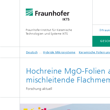
Fraunhofer-Institut für Keramische
Fraun
Technologien und Systeme IKTS
GESC
Deutsch
Hybride Mikrosysteme
Keramische Folien un
GESCHÄFTSFELDER
ABTEILUNGEN
INDUSTRIELÖSUNGEN
MESSEN / VERANSTALTUNGEN
Hochreine MgO-Folien a
Mobile 
mischleitende Flachme
Bio- und Nanotechnologie
Elektro
Forschung aktuell
Elektronikprüfung und Optische
Werkst
Verfahren
Digitalgestützte Systeme und
Services
abonocare®-Jahreskonferenz – Wir
holen das Beste aus organischen
Hybride Mikrosysteme
Station
Reststoffen
Korrelative Mikroskopie und