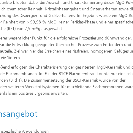
unkte bildeten dabei die Auswahl und Charakterisierung dieser MgO-Pulv
tlich chemischer Reinheit, Kristallphasengehalt und Sinterverhalten sowie d
chung des Dispergier- und Gießverhaltens. Im Ergebnis wurde ein MgO-Ro
er Reinheit von > 99,98 % MgO, reiner Periklas-Phase und einer spezifisch
che (BET) von 7,9 m²/g ausgewählt.
terer wesentlicher Punkt für die erfolgreiche Prozessierung dünnwandiger,
war die Entwicklung geeigneter thermischer Prozesse zum Entbindern und 
Bauteile. Ziel war hier das Erreichen eines rissfreien, homogenen Gefüges 
reie Sintern.
eßend erfolgten die Charakterisierung der gesinterten MgO-Keramik und 
ende Flachmembranen. Im Fall der BSCF-Flachmembran konnte nur eine seh
rden (Bild 1). Die Zusammensetzung der BSCF-Keramik wurde von der
u den weiteren Werkstoffsystemen für mischleitende Flachmembranen ware
falls ein positives Ergebnis erwarten.
onsangebot
enspezifische Anwendungen