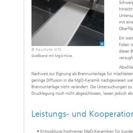
Schwerp
hinsich
Untersu
mit ein
Oberflä
Ein wei
Folien 
© Fraunhofer IKTS
dieser 
Gießband mit MgO-Folie.
verzugf
Abschli
Nachweis zur Eignung als Brennunterlage für mischleit
geringe Diffusion in die MgO-Keramik nachgewiesen we
Brennunterlage nicht verändert. Die Untersuchungen z
Drucklegung noch nicht abgeschlossen, lassen jedoch eben
Leistungs- und Kooperati
Entwicklung hochreiner MgO-Keramiken für kund