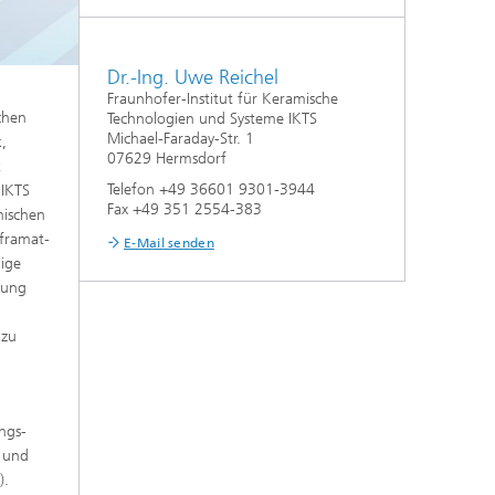
Nanoporöse Membranen
Dr.-Ing. Uwe Reichel
Technologieökonomik und
Nachhaltigkeitsanalyse
Fraunhofer-Institut für Keramische
chen
Technologien und Systeme IKTS
Michael-Faraday-Str. 1
k,
07629 Hermsdorf
k
Telefon +49 36601 9301-3944
 IKTS
Fax +49 351 2554-383
mischen
lframat-
E-Mail senden
ige
gung
 zu
ungs-
n und
).