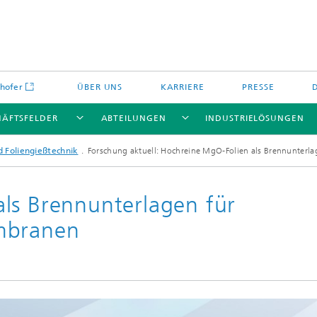
hofer
ÜBER UNS
KARRIERE
PRESSE
HÄFTSFELDER
ABTEILUNGEN
INDUSTRIELÖSUNGEN
d Foliengießtechnik
Forschung aktuell: Hochreine MgO-Folien als Brennunterl
ls Brennunterlagen für
Energiespeicher und
mbranen
Nichtoxidkeramik
chemie
offe und Komponenten
Oxidkeramik
äre Energiespeicher
Verfahren und Bauteile