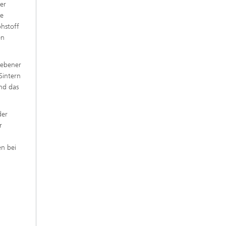
er
ie
hstoff
en
 ebener
Sintern
und das
der
r
n bei