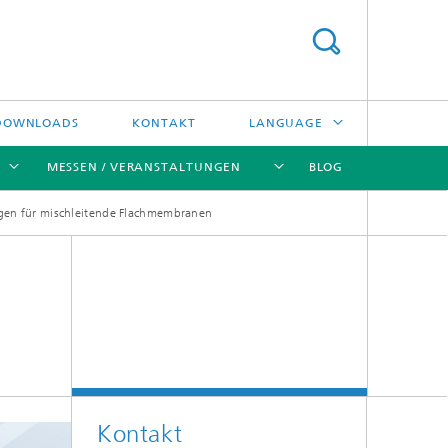
DOWNLOADS
KONTAKT
LANGUAGE
MESSEN / VERANSTALTUNGEN
BLOG
ENGLISH
agen für mischleitende Flachmembranen
中文
[X]
[X]
[X]
[X]
ČESKÝ
한국어
Kreislauftechnologien und Wasser
Energie- und Verfahrenstechnik
Hochtemperaturseparation und
Kontakt
Katalyse