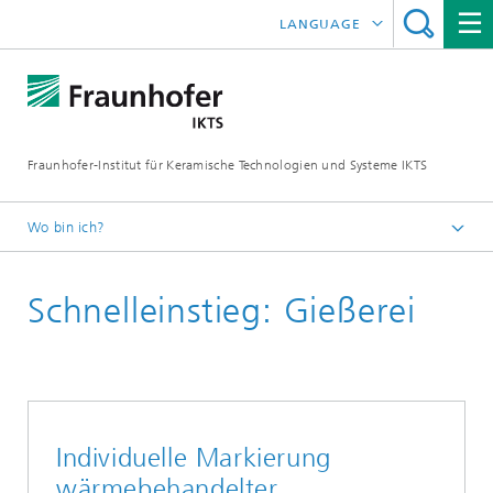
LANGUAGE
ENGLISH
中文
Fraunhofer-Institut für Keramische Technologien und Systeme IKTS
ČESKÝ
한국어
Wo bin ich?
Deutsch
Schnelleinstieg: Gießerei
Industrielösungen
Schnelleinstieg: Gießerei
Individuelle Markierung
wärmebehandelter