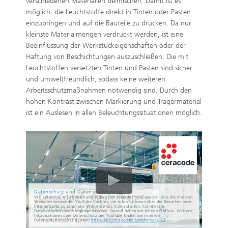
verschiedenen Materialien beimischen. Damit ist es
möglich, die Leuchtstoffe direkt in Tinten oder Pasten
einzubringen und auf die Bauteile zu drucken. Da nur
kleinste Materialmengen verdruckt werden, ist eine
Beeinflussung der Werkstückeigenschaften oder der
Haftung von Beschichtungen auszuschließen. Die mit
Leuchtstoffen versetzten Tinten und Pasten sind sicher
und umweltfreundlich, sodass keine weiteren
Arbeitsschutzmaßnahmen notwendig sind. Durch den
hohen Kontrast zwischen Markierung und Trägermaterial
ist ein Auslesen in allen Beleuchtungssituationen möglich.
Datenschutz und Datenverarbeitung
Wir setzen zum Einbinden von Videos den Anbieter YouTube ein. Wie die meisten
Websites verwendet YouTube Cookies, um Informationen über die Besucher ihrer
Internetseite zu sammeln. Wenn Sie das Video starten, könnte dies
Datenverarbeitungsvorgänge auslösen. Darauf haben wir keinen Einfluss. Weitere
Informationen über Datenschutz bei YouTube finden Sie in deren
Datenschutzerklärung unter:
https://policies.google.com/privacy