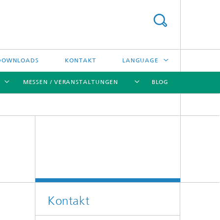
DOWNLOADS
KONTAKT
LANGUAGE
MESSEN / VERANSTALTUNGEN
BLOG
ENGLISH
中文
[X]
[X]
[X]
[X]
ČESKÝ
한국어
Kreislauftechnologien und Wasser
Energie- und Verfahrenstechnik
Kontakt
Hochtemperaturseparation und
Katalyse