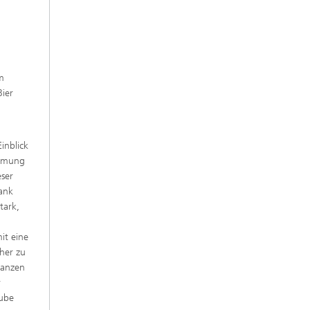
m
Bier
inblick
immung
eser
Tank
tark,
it eine
her zu
ganzen
r
aube