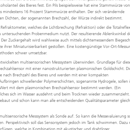
holanteil des Bieres fest. Ein Pils beispielsweise hat eine Stammwürze von
uss mindestens 16 Prozent Stammwürze enthalten. Der sich verändernde
en Dichten, der sogenannten Brechzahl, der Würze indirekt bestimmt.
Refraktometer, welches die Lichtbrechung (Refraktion) oder die Totalrefle
 untersuchenden Probenmedium nutzt. Der resultierende Ablenkwinkel d
eit. Der Zuckergehalt wird wahlweise auch mittels dichtemessendem Biegesc
ze ihrer Miniaturisierbarkeit gestoßen. Eine kostengünstige Vor-Ort-Messu
methoden schwer umsetzbar.
ntwickelten multisensorischen Messsystem überwinden. Grundlage für dies
Brechzahlsensor mit einer nanostrukturierten plasmonischen Goldschicht. Di
 je nach Brechzahl des Bieres und werden mit einer kompakten
Aufbringen schwellender Polymerschichten, sogenannte Hydrogele, sollen 
-Wert mit dem plasmonischen Brechzahlsensor bestimmt werden. (Ein
lches sich im Wasser ausdehnt und beim Trocknen wieder zusammenzieht
ngebaut und schon kann man alle entscheidenden Qualitätsparameter gleich
 multisensorische Messsystem als Sonde auf. So kann die Messevaluierung 
gen. Perspektivisch soll das Sensorsystem jedoch im Tank schwimmen. Dazu 
verfügen, welche in Kombination mit akustischer und drahtloser