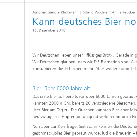
Materialdaten
Intelligente Materialien und Systeme
Autoren: Sandra Klinkmann | Roland Wuchrer | Anika Peucker
Sintern und Charakterisierung
Kann deutsches Bier n
Mikroelektronik-Materialien und
Security Innovation Day
Nanoanalytik
16. Dezember 2018
Prüf- und Analysesysteme
Zustandsüberwachung und
Wir Deutschen lieben unser »flüssiges Brot«. Gerade in g
Prüfdienstleistungen
Wir Deutschen glauben, dass wir DIE Biernation sind. All
konsumieren die Tschechen mehr. Aber woher kommt das
Bier: über 6000 Jahre alt
Das erste Bier soll bereits vor über 6000 Jahren gebraut
kannten 2000 v. Chr. bereits 20 verschiedene Biersorte
Liter Bier am Tag zu. Die Griechen kannten Bier ebenfalls
heutzutage soll Hopfen beruhigend wirken und beim Einsc
Nun aber zur Kernfrage: Seit wann kennen die Deutschen 
geschmackvolles Bier gebraut wurde, lud die Brauerin 