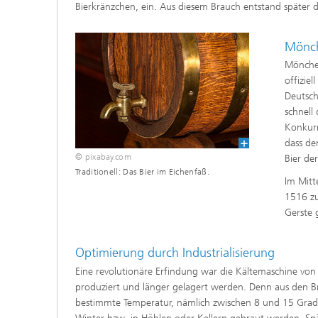
Bierkränzchen, ein. Aus diesem Brauch entstand später 
Mönch
Mönche 
offizie
Deutsch
schnell
Konkurr
dass de
© pixabay.com
Bier de
Traditionell: Das Bier im Eichenfaß.
Im Mitt
1516 zu
Gerste 
Optimierung durch Industrialisierung
Eine revolutionäre Erfindung war die Kältemaschine vo
produziert und länger gelagert werden. Denn aus den B
bestimmte Temperatur, nämlich zwischen 8 und 15 Grad 