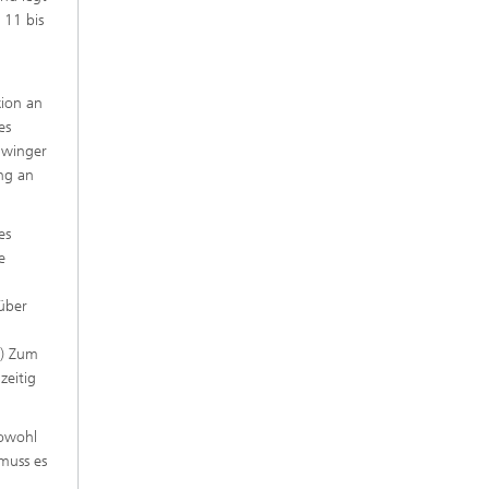
 11 bis
xion an
es
hwinger
ng an
es
e
über
.) Zum
zeitig
sowohl
muss es