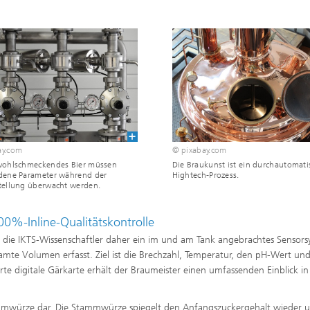
ay.com
© pixabay.com
 wohlschmeckendes Bier müssen
Die Braukunst ist ein durchautomatis
edene Parameter während der
Hightech-Prozess.
tellung überwacht werden.
100%-Inline-Qualitätskontrolle
 die IKTS-Wissenschaftler daher ein im und am Tank angebrachtes Sensor
te Volumen erfasst. Ziel ist die Brechzahl, Temperatur, den pH-Wert un
rte digitale Gärkarte erhält der Braumeister einen umfassenden Einblick i
Stammwürze dar. Die Stammwürze spiegelt den Anfangszuckergehalt wieder u