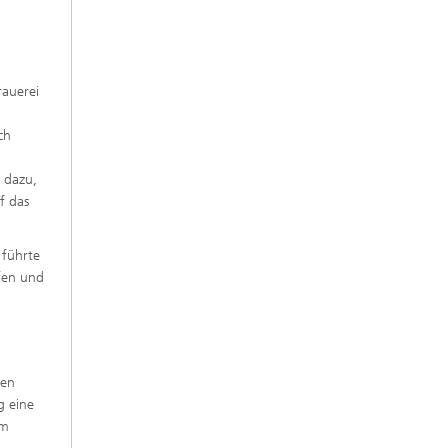
rauerei
ch
 dazu,
f das
 führte
fen und
ren
g eine
im