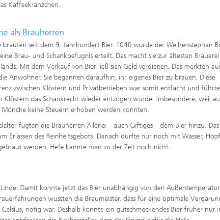
das Kaffeekränzchen.
e als Brauherren
brauten seit dem 9. Jahrhundert Bier. 1040 wurde der Weihenstephan B
ll eine Brau- und Schankbefugnis erteilt. Das macht sie zur ältesten Brauerei
lands. Mit dem Verkauf von Bier ließ sich Geld verdienen. Das merkten au
 die Anwohner. Sie begannen daraufhin, ihr eigenes Bier zu brauen. Diese
enz zwischen Klöstern und Privatbetrieben war somit entfacht und führte
n Klöstern das Schankrecht wieder entzogen wurde, insbesondere, weil au
r Mönche keine Steuern erhoben werden konnten.
elalter fügten die Brauherren Allerlei – auch Giftiges – dem Bier hinzu. Das
m Erlassen des Reinheitsgebots. Danach durfte nur noch mit Wasser, Hop
gebraut werden. Hefe kannte man zu der Zeit noch nicht.
n Linde. Damit konnte jetzt das Bier unabhängig von den Außentemperatu
rauerfahrungen wussten die Braumeister, dass für eine optimale Vergärun
Celsius, nötig war. Deshalb konnte ein gutschmeckendes Bier früher nur 