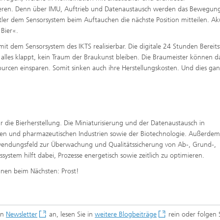
eren. Denn über IMU, Auftrieb und Datenaustausch werden das Bewegung
tler dem Sensorsystem beim Auftauchen die nächste Position mitteilen. Ak
Bier«.
mit dem Sensorsystem des IKTS realisierbar. Die digitale 24 Stunden Bereits
 alles klappt, kein Traum der Braukunst bleiben. Die Braumeister können 
ourcen einsparen. Somit sinken auch ihre Herstellungskosten. Und dies ga
ür die Bierherstellung. Die Miniaturisierung und der Datenaustausch in
schen und pharmazeutischen Industrien sowie der Biotechnologie. Außerdem
nwendungsfeld zur Überwachung und Qualitätssicherung von Ab-, Grund-,
ystem hilft dabei, Prozesse energetisch sowie zeitlich zu optimieren.
nen beim Nächsten: Prost!
en
Newsletter
an, lesen Sie in
weitere Blogbeiträge
rein oder folgen 