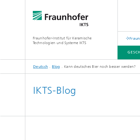
Fraunhofer-Institut für Keramische
Fraun
Technologien und Systeme IKTS
GESC
Deutsch
Blog
Kann deutsches Bier noch besser werden?
GESCHÄFTSFELDER
ABTEILUNGEN
INDUSTRIELÖSUNGEN
MESSEN / VERANSTALTUNGEN
IKTS-Blog
Mobile 
Bio- und Nanotechnologie
Elektro
Elektronikprüfung und Optische
Werkst
Verfahren
Digitalgestützte Systeme und
Services
abonocare®-Jahreskonferenz – Wir
holen das Beste aus organischen
Hybride Mikrosysteme
Station
Reststoffen
Korrelative Mikroskopie und