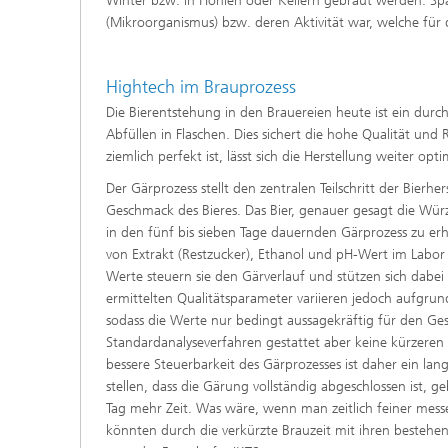
Winter bzw. in Höhlen oder Kellern gebraut werden. Spät
(Mikroorganismus) bzw. deren Aktivität war, welche fü
Hightech im Brauprozess
Die Bierentstehung in den Brauereien heute ist ein dur
Abfüllen in Flaschen. Dies sichert die hohe Qualität und 
ziemlich perfekt ist, lässt sich die Herstellung weiter opt
Der Gärprozess stellt den zentralen Teilschritt der Bier
Geschmack des Bieres. Das Bier, genauer gesagt die Würz
in den fünf bis sieben Tage dauernden Gärprozess zu 
von Extrakt (Restzucker), Ethanol und pH-Wert im Labor
Werte steuern sie den Gärverlauf und stützen sich dabei
ermittelten Qualitätsparameter variieren jedoch aufgru
sodass die Werte nur bedingt aussagekräftig für den G
Standardanalyseverfahren gestattet aber keine kürzer
bessere Steuerbarkeit des Gärprozesses ist daher ein la
stellen, dass die Gärung vollständig abgeschlossen ist,
Tag mehr Zeit. Was wäre, wenn man zeitlich feiner mess
könnten durch die verkürzte Brauzeit mit ihren besteh