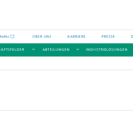
hofer
ÜBER UNS
KARRIERE
PRESSE
HÄFTSFELDER
ABTEILUNGEN
INDUSTRIELÖSUNGEN
Energiespeicher und
Nichtoxidkeramik
chemie
offe und Komponenten
Oxidkeramik
äre Energiespeicher
Verfahren und Bauteile