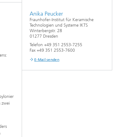
Nanoporöse Membranen
Anika Peucker
Fraunhofer-Institut für Keramische
Technologieökonomik und
Technologien und Systeme IKTS
Nachhaltigkeitsanalyse
Winterbergstr. 28
01277 Dresden
Telefon +49 351 2553-7255
Fax +49 351 2553-7600
ens:
E-Mail senden
bylonier
s zwei
ders
m