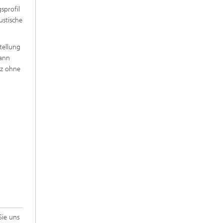
sprofil
ustische
tellung
dann
nz ohne
Sie uns