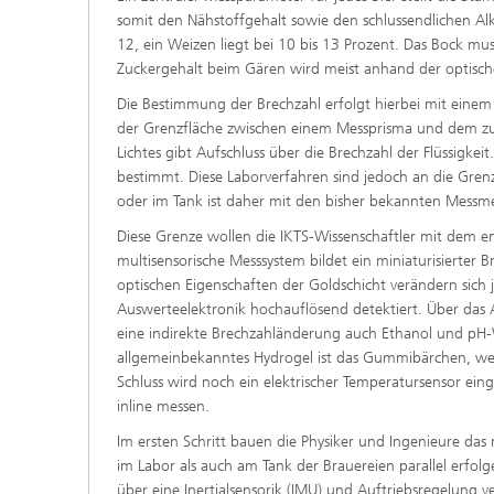
somit den Nähstoffgehalt sowie den schlussendlichen Alko
12, ein Weizen liegt bei 10 bis 13 Prozent. Das Bock m
Zuckergehalt beim Gären wird meist anhand der optisch
Die Bestimmung der Brechzahl erfolgt hierbei mit einem 
der Grenzfläche zwischen einem Messprisma und dem zu
Lichtes gibt Aufschluss über die Brechzahl der Flüssigk
bestimmt. Diese Laborverfahren sind jedoch an die Gren
oder im Tank ist daher mit den bisher bekannten Mess
Diese Grenze wollen die IKTS-Wissenschaftler mit dem e
multisensorische Messsystem bildet ein miniaturisierter 
optischen Eigenschaften der Goldschicht verändern sich
Auswerteelektronik hochauflösend detektiert. Über das 
eine indirekte Brechzahländerung auch Ethanol und pH
allgemeinbekanntes Hydrogel ist das Gummibärchen, we
Schluss wird noch ein elektrischer Temperatursensor ei
inline messen.
Im ersten Schritt bauen die Physiker und Ingenieure das
im Labor als auch am Tank der Brauereien parallel erfol
über eine Inertialsensorik (IMU) und Auftriebsregelung 