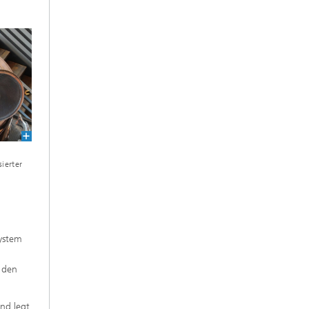
ierter
system
d
n den
nd legt