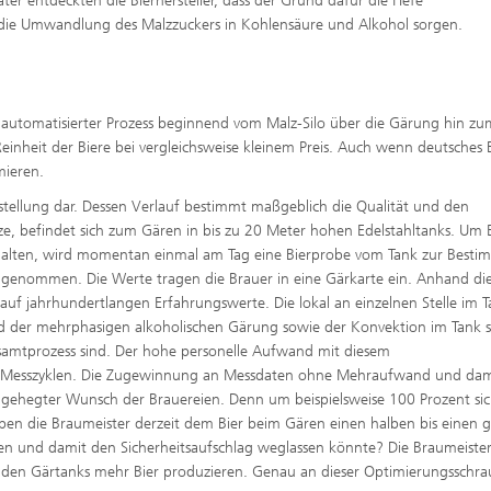
er entdeckten die Bierhersteller, dass der Grund dafür die Hefe
r die Umwandlung des Malzzuckers in Kohlensäure und Alkohol sorgen.
chautomatisierter Prozess beginnend vom Malz-Silo über die Gärung hin zu
Reinheit der Biere bei vergleichsweise kleinem Preis. Auch wenn deutsches 
imieren.
herstellung dar. Dessen Verlauf bestimmt maßgeblich die Qualität und den
e, befindet sich zum Gären in bis zu 20 Meter hohen Edelstahltanks. Um E
erhalten, wird momentan einmal am Tag eine Bierprobe vom Tank zur Best
 genommen. Die Werte tragen die Brauer in eine Gärkarte ein. Anhand di
 auf jahrhundertlangen Erfahrungswerte. Die lokal an einzelnen Stelle im 
nd der mehrphasigen alkoholischen Gärung sowie der Konvektion im Tank s
esamtprozess sind. Der hohe personelle Aufwand mit diesem
en Messzyklen. Die Zugewinnung an Messdaten ohne Mehraufwand und dam
nggehegter Wunsch der Brauereien. Denn um beispielsweise 100 Prozent sic
 geben die Braumeister derzeit dem Bier beim Gären einen halben bis einen 
en und damit den Sicherheitsaufschlag weglassen könnte? Die Braumeiste
enden Gärtanks mehr Bier produzieren. Genau an dieser Optimierungsschr