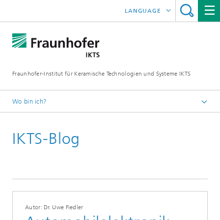
LANGUAGE
ENGLISH
中文
Fraunhofer-Institut für Keramische Technologien und Systeme IKTS
ČESKÝ
한국어
Wo bin ich?
Deutsch
IKTS-Blog
Blog
Autor: Dr. Uwe Fiedler