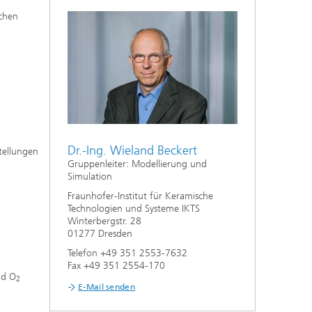
schen
Nanoporöse Membranen
Technologieökonomik und
Nachhaltigkeitsanalyse
Dr.-Ing. Wieland Beckert
tellungen
Gruppenleiter: Modellierung und
Simulation
Fraunhofer-Institut für Keramische
Technologien und Systeme IKTS
Winterbergstr. 28
01277 Dresden
Telefon +49 351 2553-7632
Fax +49 351 2554-170
d O
2
E-Mail senden