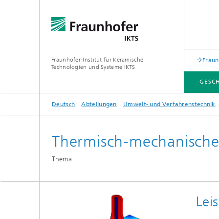
Fraunhofer-Institut für Keramische
Fraun
Technologien und Systeme IKTS
GESC
Deutsch
Abteilungen
Umwelt- und Verfahrenstechnik
GESCHÄFTSFELDER
ABTEILUNGEN
INDUSTRIELÖSUNGEN
MESSEN / VERANSTALTUNGEN
Thermisch-mechanische
Mobile 
Bio- und Nanotechnologie
Thema
Elektro
Elektronikprüfung und Optische
Werkst
Verfahren
Digitalgestützte Systeme und
Services
abonocare®-Jahreskonferenz – Wir
Lei
holen das Beste aus organischen
Hybride Mikrosysteme
Station
Reststoffen
Korrelative Mikroskopie und