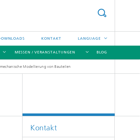
DOWNLOADS
KONTAKT
LANGUAGE
MESSEN / VERANSTALTUNGEN
BLOG
ENGLISH
mechanische Modellierung von Bauteilen
中文
[X]
[X]
[X]
[X]
ČESKÝ
한국어
Kreislauftechnologien und Wasser
Energie- und Verfahrenstechnik
Kontakt
Hochtemperaturseparation und
Katalyse