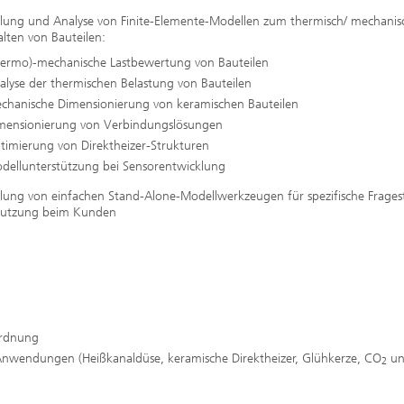
ellung und Analyse von Finite-Elemente-Modellen zum thermisch/ mechani
alten von Bauteilen:
hermo)-mechanische Lastbewertung von Bauteilen
alyse der thermischen Belastung von Bauteilen
chanische Dimensionierung von keramischen Bauteilen
mensionierung von Verbindungslösungen
timierung von Direktheizer-Strukturen
dellunterstützung bei Sensorentwicklung
llung von einfachen Stand-Alone-Modellwerkzeugen für spezifische Frages
Nutzung beim Kunden
ordnung
-Anwendungen (Heißkanaldüse, keramische Direktheizer, Glühkerze, CO
un
2