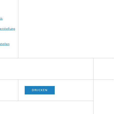
ls
erstellung
uteilen
DRUCKEN