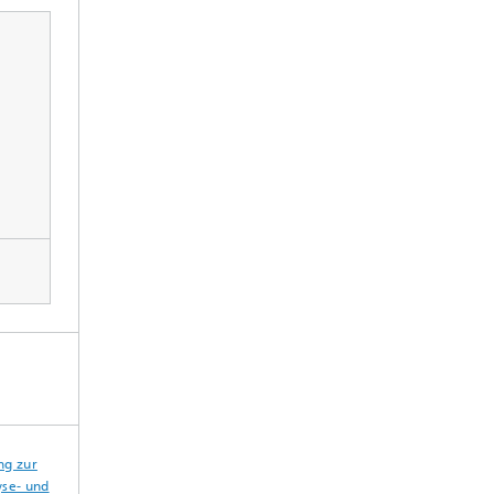
ng zur
yse- und