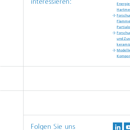
interessieren:
Energie
Hartmet
Forschu
Flammen
Partial
Forschu
und Zuv
kerami
Modelli
Kompon
Folgen Sie uns