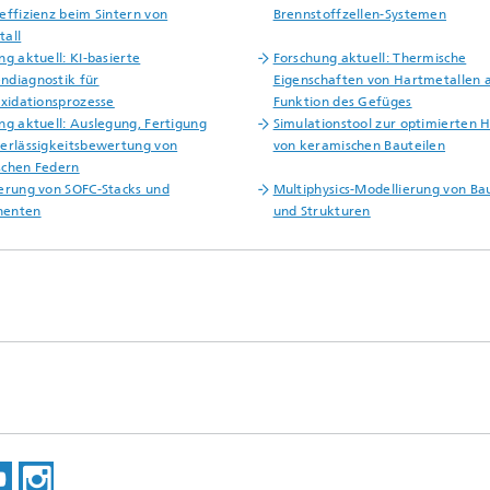
effizienz beim Sintern von
Brennstoffzellen-Systemen
all
ng aktuell: KI-basierte
Forschung aktuell: Thermische
diagnostik für
Eigenschaften von Hartmetallen a
oxidationsprozesse
Funktion des Gefüges
ng aktuell: Auslegung, Fertigung
Simulationstool zur optimierten H
erlässigkeitsbewertung von
von keramischen Bauteilen
schen Federn
erung von SOFC-Stacks und
Multiphysics-Modellierung von Ba
enten
und Strukturen