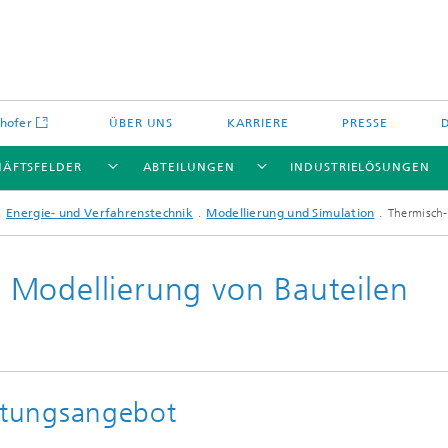
hofer
ÜBER UNS
KARRIERE
PRESSE
HÄFTSFELDER
ABTEILUNGEN
INDUSTRIELÖSUNGEN
Energie- und Verfahrenstechnik
Modellierung und Simulation
Thermisch-
 Modellierung von Bauteilen
Energiespeicher und
Nichtoxidkeramik
chemie
offe und Komponenten
Oxidkeramik
stungsangebot
äre Energiespeicher
Verfahren und Bauteile