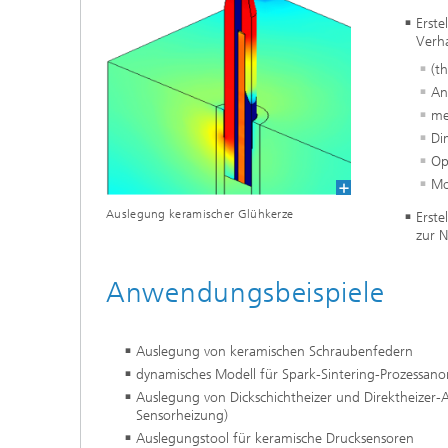
Materialdaten
Erst
Intelligente Materialien und Systeme
Verh
Sintern und Charakterisierung
(t
Mikroelektronik-Materialien und
Security Innovation Day
Nanoanalytik
An
me
Prüf- und Analysesysteme
Di
Op
Zustandsüberwachung und
Mo
Prüfdienstleistungen
Auslegung keramischer Glühkerze
Erste
zur 
Anwendungsbeispiele
Auslegung von keramischen Schraubenfedern
dynamisches Modell für Spark-Sintering-Prozessan
Auslegung von Dickschichtheizer und Direktheizer
Sensorheizung)
Auslegungstool für keramische Drucksensoren