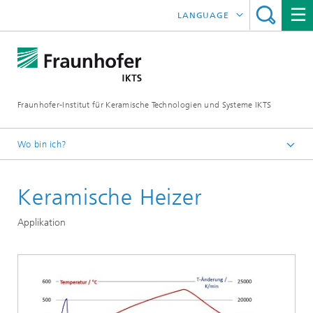
LANGUAGE
ENGLISH
中文
Fraunhofer-Institut für Keramische Technologien und Systeme IKTS
ČESKÝ
한국어
Wo bin ich?
Deutsch
Keramische Heizer
Abteilungen
Elektronik / Mikrosystem- und Biomedizintechnik
Applikation
Hybride Mikrosysteme
Mikrosysteme, LTCC und HTCC