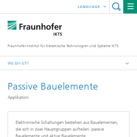
LANGUAGE
ENGLISH
中文
Fraunhofer-Institut für Keramische Technologien und Systeme IKTS
ČESKÝ
한국어
Wo bin ich?
Deutsch
Passive Bauelemente
Abteilungen
Elektronik / Mikrosystem- und Biomedizintechnik
Applikation
Hybride Mikrosysteme
Mikrosysteme, LTCC und HTCC
Elektronische Schaltungen bestehen aus Bauelementen,
die sich in zwei Hauptgruppen aufteilen: passive
Bauelemente und aktive Bauelemente