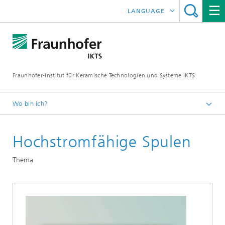
LANGUAGE
ENGLISH
中文
Fraunhofer-Institut für Keramische Technologien und Systeme IKTS
ČESKÝ
한국어
Wo bin ich?
Deutsch
Hochstromfähige Spulen
Abteilungen
Elektronik / Mikrosystem- und Biomedizintechnik
Thema
Hybride Mikrosysteme
Mikrosysteme, LTCC und HTCC
Applikation - Passive Bauelemente