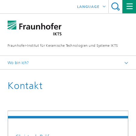
LANGUAGE
ENGLISH
中文
Fraunhofer-Institut für Keramische Technologien und Systeme IKTS
ČESKÝ
한국어
Wo bin ich?
Deutsch
Kontakt
Kontakt