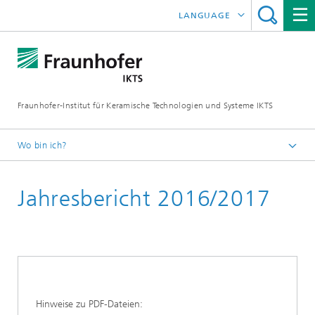
LANGUAGE
ENGLISH
中文
Fraunhofer-Institut für Keramische Technologien und Systeme IKTS
ČESKÝ
한국어
Wo bin ich?
Deutsch
Jahresbericht 2016/2017
Downloads
Hinweise zu PDF-Dateien: