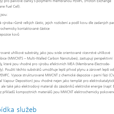
y) pro palivové články s polymerní membránou PEMFC (Proton Exchange
e Fuel Cell).
jsou:
á výroba různě velkých částic, jejich rozložení a podíl kovu dle zadaných p
rochemicky kontaktované částice
epozice kovů
rované uhlíkové substráty, jako jsou svisle orientované vícevrstvé uhlíkové
bice (MWCNTS – Multi-Walled Carbon Nanotubes), zastupují perspektivní
ly, které jsou vhodné pro výrobu efektivních MEA (Membrane-Electrode-
y). Použití těchto substrátů umožňuje lepší přívod plynu a zároveň lepší o
PEMFC. Vysoce strukturované MWCNT z chemické depozice v parní fázi (C
l Vapour Deposition) jsou vhodné nejen jako templát pro elektrokatalytic
i, ale také jako elektrodový materiál do zásobníků elektrické energie (např. 
z příkladů kompozitních materiálů jsou MWCNT elektrochemicky pokoven
ídka služeb