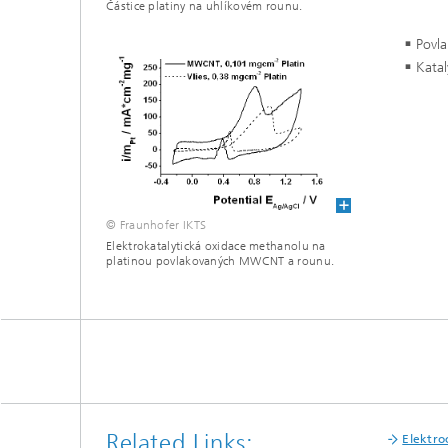
Částice platiny na uhlíkovém rounu.
Povla
Katal
© Fraunhofer IKTS
Elektrokatalytická oxidace methanolu na
platinou povlakovaných MWCNT a rounu.
Related Links:
Elektro