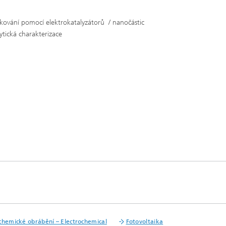
kování pomocí elektrokatalyzátorů / nanočástic
ytická charakterizace
chemické obrábění – Electrochemical
Fotovoltaika