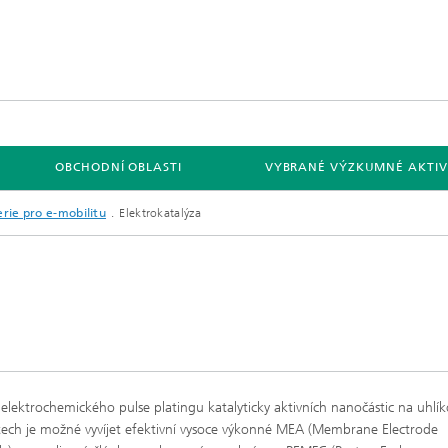
S
OBCHODNÍ OBLASTI
VYBRANÉ VÝZKUMNÉ AKTIV
rie pro e-mobilitu
Elektrokatalýza
elektrochemického pulse platingu katalyticky aktivních nanočástic na uhlí
tech je možné vyvíjet efektivní vysoce výkonné MEA (Membrane Electrode