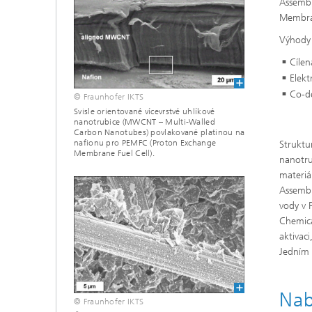
Assembl
Membran
Výhody 
Cílen
Elekt
Co-d
© Fraunhofer IKTS
Svisle orientované vícevrstvé uhlíkové
nanotrubice (MWCNT – Multi-Walled
Carbon Nanotubes) povlakované platinou na
nafionu pro PEMFC (Proton Exchange
Struktu
Membrane Fuel Cell).
nanotru
materiá
Assembl
vody v 
Chemica
aktivac
Jedním 
Nab
© Fraunhofer IKTS