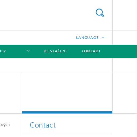
LANGUAGE
ITY
KE STAŽENÍ
KONTAKT
DEUTSCH
ENGLISH
[X]
中文
한국어
Contact
kových