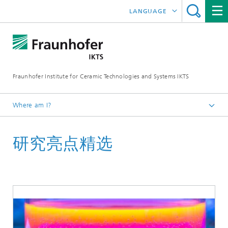
LANGUAGE
DEUTSCH
ENGLISH
Fraunhofer Institute for Ceramic Technologies and Systems IKTS
ČESKÝ
한국어
Where am I?
Homepage
研究亮点精选
研究亮点精选