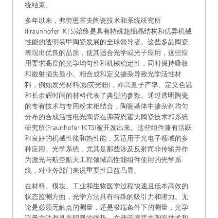
统结束。
多年以来，弗劳恩霍夫陶瓷技术和系统研究所
(Fraunhofer IKTS)始终是具有特殊超细晶结构和优异机械
性能的透明装甲陶瓷发展的全球领导者。这些多晶陶瓷
表现出优良的品质，使其适合光学或光子应用，这些应
用要求高度的光学均匀性和机械稳定性，同时保持吸收
和散射损失最小。相合成和定义掺杂导致光学活性材
料，例如发光材料(如荧光粉)，即高量子产率、定义色温
和长余辉时间的材料代表了典型的参数。通过透明陶瓷
的专有技术与专用粉末相结合，陶瓷基体中掺杂剂均匀
分布的合成活性电光陶瓷在弗劳恩霍夫陶瓷技术和系统
研究所(Fraunhofer IKTS)被开发出来。这些组件兼有活跃
和良好的机械性能和热性能，又适用于光电子领域的多
种应用。光学系统，尤其是那些涉及反射而非传输并作
为激光与航空航天工程领域高性能组件使用的光学系
统，对业务部门来说重要性日益凸显。
在材料、模块、工业和生物医学过程快速且低本高效的
状态监测方面，光学方法具有特殊的吸引力和潜力。无
论是必须无触点的测量，还是极端条件下的测量，光学