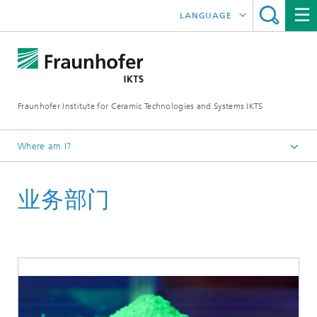
LANGUAGE
DEUTSCH
ENGLISH
Fraunhofer Institute for Ceramic Technologies and Systems IKTS
ČESKÝ
한국어
Where am I?
Homepage
业务部门
业务部门