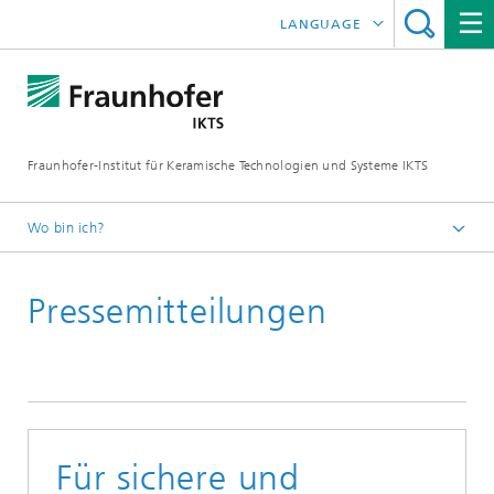
LANGUAGE
ENGLISH
中文
Fraunhofer-Institut für Keramische Technologien und Systeme IKTS
ČESKÝ
한국어
Wo bin ich?
Deutsch
Pressemitteilungen
Presse
Pressemitteilungen | News
Archiv
Für sichere und