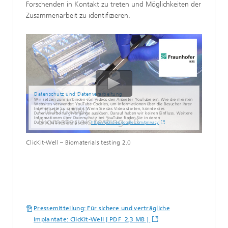
Forschenden in Kontakt zu treten und Möglichkeiten der
Zusammenarbeit zu identifizieren.
Datenschutz und Datenverarbeitung
Wir setzen zum Einbinden von Videos den Anbieter YouTube ein. Wie die meisten
Websites verwendet YouTube Cookies, um Informationen über die Besucher ihrer
Internetseite zu sammeln. Wenn Sie das Video starten, könnte dies
Datenverarbeitungsvorgänge auslösen. Darauf haben wir keinen Einfluss. Weitere
Informationen über Datenschutz bei YouTube finden Sie in deren
Datenschutzerklärung unter:
https://policies.google.com/privacy
ClicKit-Well – Biomaterials testing 2.0
Pressemitteilung: Für sichere und verträgliche
Implantate: ClicKit-Well [ PDF 2,3 MB ]