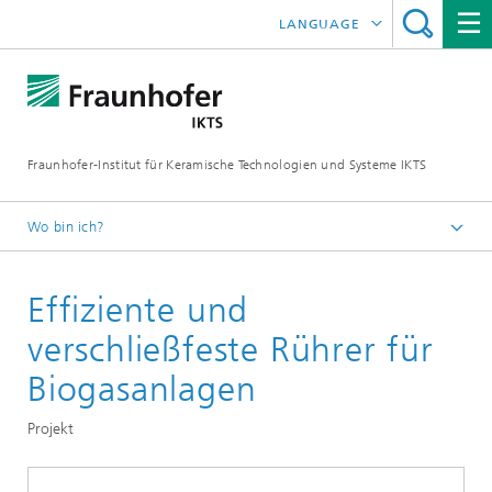
LANGUAGE
ENGLISH
中文
Fraunhofer-Institut für Keramische Technologien und Systeme IKTS
ČESKÝ
한국어
Wo bin ich?
Deutsch
Effiziente und
Abteilungen
Umwelt- und Verfahrenstechnik
verschließfeste Rührer für
Kreislauftechnologien und Wasser
Biogasanlagen
Systemtechnik Wasser und Abwasser
Projekt