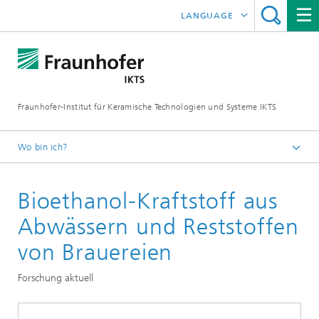
LANGUAGE
ENGLISH
中文
Fraunhofer-Institut für Keramische Technologien und Systeme IKTS
ČESKÝ
한국어
Wo bin ich?
Deutsch
Bioethanol-Kraftstoff aus
Abteilungen
Umwelt- und Verfahrenstechnik
Abwässern und Reststoffen
Kreislauftechnologien und Wasser
von Brauereien
Biomassekonversion und Nährstoffrecycling
Forschung aktuell