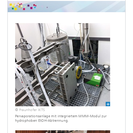
© Fraunhofer IKTS
Pervaporationsanlage mit integriertem MMM-Modul zur
hydrophoben EtOH-Abtrennung.