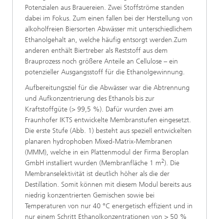
Potenzialen aus Brauereien. Zwei Stoffströme standen
dabei im Fokus. Zum einen fallen bei der Herstellung von
alkoholfreien Biersorten Abwässer mit unterschiedlichem
Ethanolgehalt an, welche häufig entsorgt werden.Zum
anderen enthält Biertreber als Reststoff aus dem
Brauprozess noch größere Anteile an Cellulose – ein
potenzieller Ausgangsstoff für die Ethanolgewinnung.
Aufbereitungsziel für die Abwässer war die Abtrennung
und Aufkonzentrierung des Ethanols bis zur
Kraftstoffgüte (> 99,5 %). Dafür wurden zwei am
Fraunhofer IKTS entwickelte Membranstufen eingesetzt.
Die erste Stufe (Abb. 1) besteht aus speziell entwickelten
planaren hydrophoben Mixed-Matrix-Membranen
(MMM), welche in ein Plattenmodul der Firma Beroplan
2
GmbH installiert wurden (Membranfläche 1 m
). Die
Membranselektivität ist deutlich höher als die der
Destillation. Somit können mit diesem Modul bereits aus
niedrig konzentrierten Gemischen sowie bei
Temperaturen von nur 40 °C energetisch effizient und in
nur einem Schritt Ethanolkonzentrationen von > 50 %