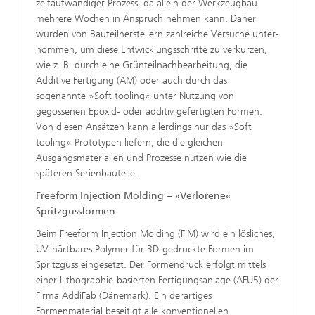
zeitaufwändiger Prozess, da allein der Werkzeugbau
mehrere Wochen in Anspruch nehmen kann. Daher
wurden von Bauteilherstellern zahlreiche Versuche unter­
nommen, um diese Entwicklungsschritte zu verkürzen,
wie z. B. durch eine Grünteilnachbearbeitung, die
Additive Fertigung (AM) oder auch durch das
sogenannte »Soft tooling« unter Nutzung von
gegossenen Epoxid- oder additiv gefertigten Formen.
Von diesen Ansätzen kann allerdings nur das »Soft
tooling« Proto­typen liefern, die die gleichen
Ausgangsmaterialien und Pro­zesse nutzen wie die
späteren Serienbauteile.
Freeform Injection Molding – »Verlorene«
Spritzgussformen
Beim Freeform Injection Molding (FIM) wird ein lösliches,
UV-härtbares Polymer für 3D-gedruckte Formen im
Spritzguss ein­gesetzt. Der Formendruck erfolgt mittels
einer Lithographie-basierten Fertigungsanlage (AFU5) der
Firma AddiFab (Däne­mark). Ein derartiges
Formenmaterial beseitigt alle konventio­nellen