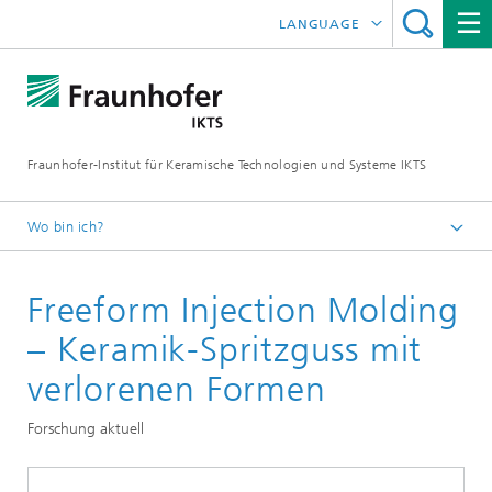
LANGUAGE
ENGLISH
中文
Fraunhofer-Institut für Keramische Technologien und Systeme IKTS
ČESKÝ
한국어
Wo bin ich?
Deutsch
Freeform Injection Molding
Abteilungen
Strukturkeramik
– Keramik-Spritzguss mit
Verfahren und Bauteile
verlorenen Formen
Formgebung
Forschung aktuell