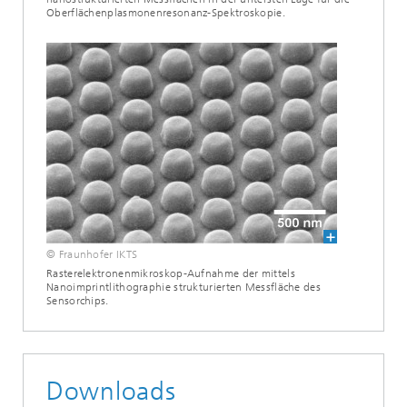
Oberflächenplasmonenresonanz-Spektroskopie.
© Fraunhofer IKTS
Rasterelektronenmikroskop-Aufnahme der mittels
Nanoimprintlithographie strukturierten Messfläche des
Sensorchips.
Downloads