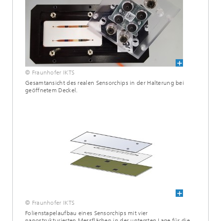
© Fraunhofer IKTS
Gesamtansicht des realen Sensorchips in der Halterung bei
geöffnetem Deckel.
© Fraunhofer IKTS
Folienstapelaufbau eines Sensorchips mit vier
nanostrukturierten Messflächen in der untersten Lage für die